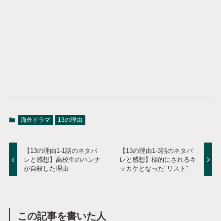
海外ドラマ
13の理由
【13の理由1-1話のネタバ
【13の理由1-3話のネタバ
レと感想】高校生のハンナ
レと感想】標的にされるキ
が自殺した理由
ッカケとなった"リスト"
この記事を書いた人