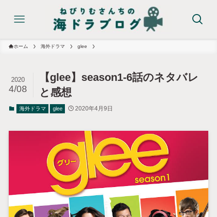
ホーム
海外ドラマ
glee
【glee】season1-6話のネタバレ
2020
4/08
と感想
2020年4月9日
海外ドラマ
glee