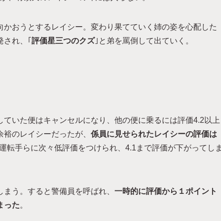
向かおうとするレイシー。変わり果てていく姉の姿を心配した
発され、｢
評価星三つのクズ
｣と弟を罵倒して出ていく。
ていた便はキャンセルになり、他の便に乗るには評価4.2以上
余裕のレイシーだったが、
係員に見せられたレイシーの評価は
運転手らに次々低評価をつけられ、4.1まで評価が下がってし
しまう。すると警備員を呼ばれ、
一時的に評価から１ポイント
まった
。