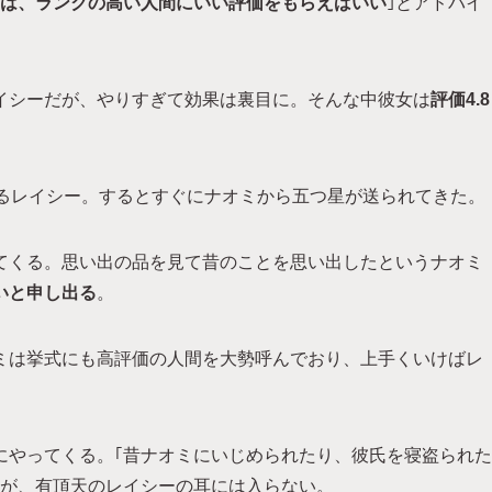
は、ランクの高い人間にいい評価をもらえばいい
｣とアドバイ
イシーだが、やりすぎて効果は裏目に。そんな中彼女は
評価4.8
するレイシー。するとすぐにナオミから五つ星が送られてきた。
てくる。思い出の品を見て昔のことを思い出したというナオミ
いと申し出る
。
ミは挙式にも高評価の人間を大勢呼んでおり、上手くいけばレ
にやってくる。｢昔ナオミにいじめられたり、彼氏を寝盗られた
るが、有頂天のレイシーの耳には入らない。