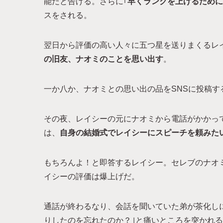
能だと告げる。さらに｢
早くランクを上げるために
スをされる。
翌日から評価の高い人々に五つ星を送りまくるレ
の旧友、ナオミのことを思い出す
。
一か八か、ナオミとの思い出の品をSNSに投稿
その夜、レイシーの元にナオミから電話がかかっ
は、
自身の結婚式でレイシーにスピーチを頼みた
もちろんよ！と即答するレイシー。セレブのナオ
イシーの評価は爆上げだ。
通話が終わるなり、会話を聞いていた弟が茶化し
りしたのを忘れたのか？｣と痛いところを突かれ