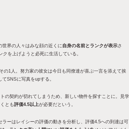
の世界の人々はみな顔の近くに
自身の名前とランクが表示
さ
ランクを上げようと必死に生活している。
その1人。努力家の彼女は今日も同僚達が喜ぶ一言を添えて挨
てSNSに写真をupする。
ートの契約が切れてしまうため、新しい物件を探すことに。見
なくとも
評価4.5以上
が必要だという。
ラーはレイシーの評価の動きを分析し、評価4.5への到達は可