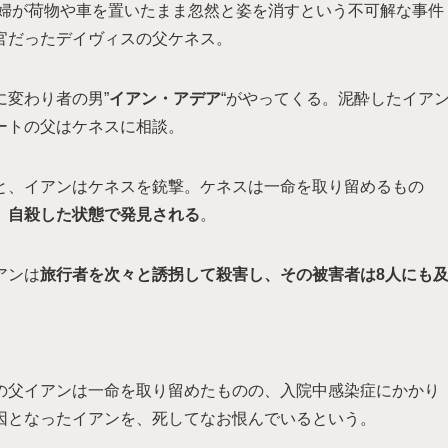
夫婦が荷物や車を置いたまま忽然と姿を消すという不可解な事件
官だったデイヴィスの父ケネス。
変わり者の男”
イアン・アデア
“がやってくる。泥酔したイア
ートの父はケネスに相談。
と、イアンはケネスを銃撃。ケネスは一命を取り留めるもの
、自殺した状態で発見される
。
アンは
旅行者を次々と誘拐して殺害し、その被害者は8人にも
の父イアンは一命を取り留めたものの、入院中感染症にかかり
因となったイアンを、死してなお恨んでいるという。