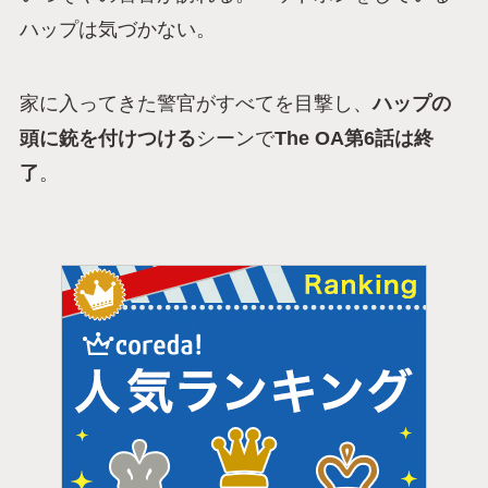
ハップは気づかない。
家に入ってきた警官がすべてを目撃し、
ハップの
頭に銃を付けつける
シーンで
The OA第6話は終
了
。